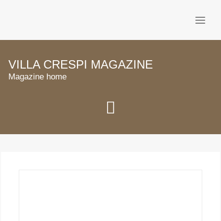
L’HÉBERGEMENT
VILLA CRESPI MAGAZINE
CHAMBRE ET SUITES
Magazine home
LE RESTAURANT
BIEN-ÊTRE
OFFRES
MAGAZINE
IT
EN
RESERVATION