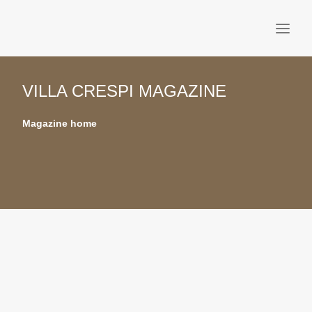
L’HÉBERGEMENT
VILLA CRESPI MAGAZINE
CHAMBRE ET SUITES
Magazine home
LE RESTAURANT
BIEN-ÊTRE
OFFRES
MAGAZINE
IT
EN
RESERVATION