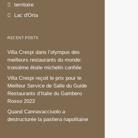
GARDE
territoire
MANSI
Lac d'Orta
août 10, 2019
RECENT POSTS
Here's what to 
destination that
Villa Crespi dans l’olympus des
Because of its p
meilleurs restaurants du monde:
troisième étoile michelin confiée
beautiful histori
Villa Crespi reçoit le prix pour le
LIRE LA SUITE
Meilleur Service de Salle du Guide
Restaurants d’Italie du Gambero
Rosso 2023
Quand Cannavacciuolo a
destructurée la pastiera napolitaine