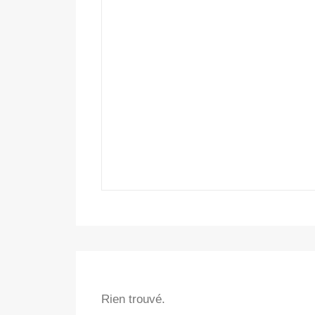
AND
erbania, a
s love. Why?
ation and its
gs.
Rien trouvé.