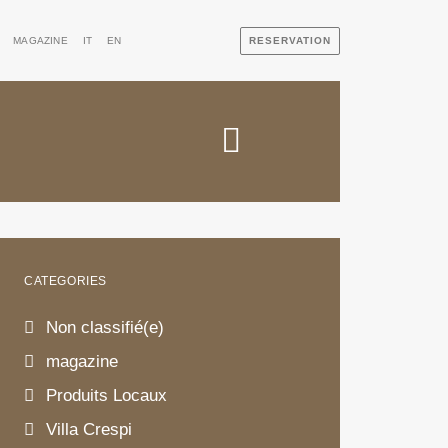
MAGAZINE
IT
EN
RESERVATION
CATEGORIES
VERBAN
PIEDM
Non classifié(e)
magazine
PEARL 
Produits Locaux
RICH I
Villa Crespi